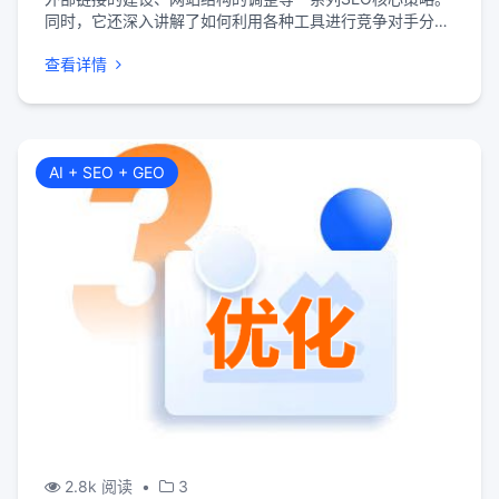
同时，它还深入讲解了如何利用各种工具进行竞争对手分
析、关键词排名追踪以及网站流量和转化率的监测。这一全
查看详情
面的流程不仅帮助企业构建起坚实的SEO基础，还通过持续
的效果监测和策略调整，确保SEO推广活动的有效性和高效
性。
AI + SEO + GEO
2.8k 阅读
•
3