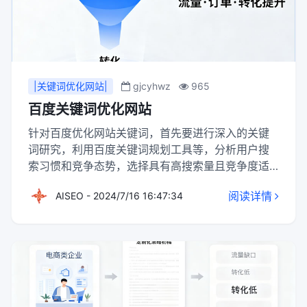
|关键词优化网站|
gjcyhwz
965
百度关键词优化网站
针对百度优化网站关键词，首先要进行深入的关键
词研究，利用百度关键词规划工具等，分析用户搜
索习惯和竞争态势，选择具有高搜索量且竞争度适
中的关键词。其次，在网站内容中合理布局这些关
阅读详情
AISEO - 2024/7/16 16:47:34
键词，确保它们自然融入标题、描述、正文及图片
ALT标签等位置，避免过度堆砌。同时，优化网站结
构，确保搜索引擎爬虫能顺畅抓取并理解网页内
容。 此外，还需注重外部链接的建设，通过高质量
的外链提升网站在百度搜索引擎中的权威性和排
名。定期更新网站内容，保持与时俱进，也是提升
关键词优化效果的重要手段。