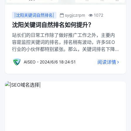
此外，云计算还提供了全球性的分布式网络，可以
加速网站的访问速度，提高用户体验。
|沈阳关键词自然排名|
sygjczrpm
1072
沈阳关键词自然排名如何提升？
站长们的日常工作除了做好推广工作之外，主要内
容是监控关键词的排名，排名稍有波动，许多SEO
行业的小伙伴都特别紧张。那么，关键词排名下降
怎么办？要提升关键词的自然排名，可以采取以下
阅读详情
AISEO - 2024/6/6 18:24:51
策略：1，关键词研究与分析：首先进行深入的关键
词研究，选择搜索量大、竞争度适中的关键词。确
保关键词与网站内容高度相关，以提高用户体验和
转化率。2，内容优化：在网站内容中自然融入关键
词，同时保持内容的质量和原创性。定期更新高质
量内容，以吸引和留住用户。3，网站结构优化：确
保网站结构清晰、易于导航。优化网站的URL结
构、内部链接和网页加载速度，提高用户体验和搜
索引擎友好度。4，外部链接建设：积极与高质量网
站建立外部链接，提高网站的权威性和排名。同