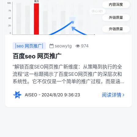
|seo 网页推广|
seowytg
974
百度seo 网页推广
“解锁百度SEO网页推广新维度：从策略到执行的全
流程”这一标题揭示了百度SEO网页推广的深层次和
系统性。它不仅仅是一个简单的推广过程，而是涵
盖了从策略规划到实际执行的全面流程。在这个过
阅读详情
AISEO - 2024/8/20 9:36:23
程中，首先需要明确推广目标，分析目标受众和竞
争对手，以此为基础制定出针对性的SEO策略。接
下来，是策略的具体实施阶段，包括关键词优化、
内容创作、网站结构优化、外链建设等一系列措
施。同时，还需要持续监测推广效果，根据数据反
馈进行策略调整和优化。这一过程不仅要求有深厚