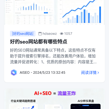
|好的seo网站|
hdseowz
1057
好的seo网站都有哪些特点
好的SEO网站通常具备以下特点，这些特点不仅有
助于提升搜索引擎排名，还能改善用户体验，增加
流量并促进转化：1、优质的原创内容：内容是王
道，好的SEO网站提供高质量、有价值、原创的内
阅读详情
AISEO - 2024/5/23 13:32:45
容，能够解决用户的问题或满足其需求。内容应具
有深度、广度，且定期更新，以保持网站的活跃度
和新鲜感。2、清晰的网站结构：采用逻辑清晰、层
次分明的网站架构，确保用户和搜索引擎都能轻松
导航。通常采用扁平化设计，减少点击次数即可到
达任何页面，同时使用面包屑导航增强用户体验