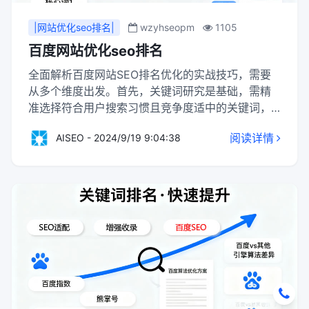
|网站优化seo排名|
wzyhseopm
1105
百度网站优化seo排名
全面解析百度网站SEO排名优化的实战技巧，需要
从多个维度出发。首先，关键词研究是基础，需精
准选择符合用户搜索习惯且竞争度适中的关键词，
并合理布局在网站标题、内容、标签等位置。其
阅读详情
AISEO - 2024/9/19 9:04:38
次，内容为王，持续创作高质量、原创的内容，满
足用户需求，提升网站权威性和用户粘性。同时，
优化网站结构，确保页面加载速度快、导航清晰，
提升用户体验。此外，外链建设也是关键，通过获
取高质量的外链，提升网站权重和排名。最后，定
期监测和分析SEO数据，及时调整优化策略，确保
效果最大化。